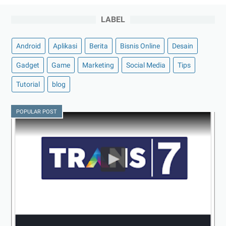
LABEL
Android
Aplikasi
Berita
Bisnis Online
Desain
Gadget
Game
Marketing
Social Media
Tips
Tutorial
blog
POPULAR POST