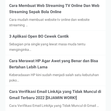
Cara Membuat Web Streaming TV Online Dan Web
Streaming Sepak Bola Online
Cara mudah membuat website tv online dan website
streaming …
3 Aplikasi Open BO Cewek Cantik
Sebagian pria single yang lewat masa muda tentu
menginginka…
Cara Merawat HP Agar Awet yang Benar dan Bisa
Bertahan Lebih Lama
Keberadaaan HP kini sudah menjadi salah satu kebutuhan
poko…
Cаrа Vеrіfіkаѕі Email LіnkAjа уаng Tidak Munсul di
Gmail Terbaru 2022 [DIJAMIN WORK!]
Cаrа Vеrіfіkаѕі Email LіnkAjа уаng Tidak Munсul di Gmail …