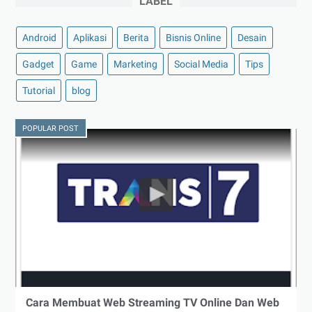
LABEL
Android
Aplikasi
Berita
Bisnis Online
Desain
Gadget
Game
Marketing
Social Media
Tips
Tutorial
blog
POPULAR POST
Cara Membuat Web Streaming TV Online Dan Web