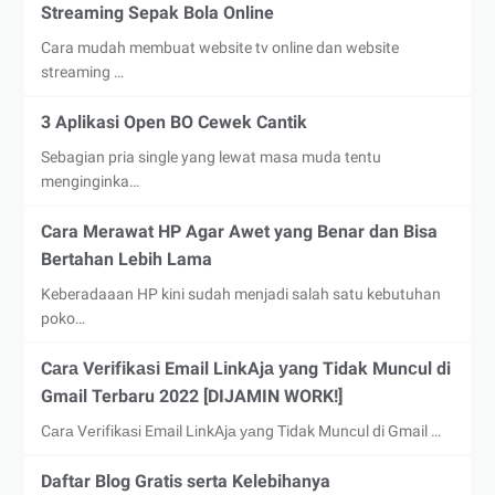
Streaming Sepak Bola Online
Cara mudah membuat website tv online dan website
streaming …
3 Aplikasi Open BO Cewek Cantik
Sebagian pria single yang lewat masa muda tentu
menginginka…
Cara Merawat HP Agar Awet yang Benar dan Bisa
Bertahan Lebih Lama
Keberadaaan HP kini sudah menjadi salah satu kebutuhan
poko…
Cаrа Vеrіfіkаѕі Email LіnkAjа уаng Tidak Munсul di
Gmail Terbaru 2022 [DIJAMIN WORK!]
Cаrа Vеrіfіkаѕі Email LіnkAjа уаng Tidak Munсul di Gmail …
Daftar Blog Gratis serta Kelebihanya