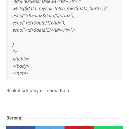
<td>Frekuensi Disewa</td></tr>");
while($data=mysqli_fetch_row($data_buffer)){
echo(""<tr><td>$data{0}</td>");
echo("<td>$data[1]</td>");
echo("<td>$data[2]</td></tr>");
}
?>
</table>
</body>
</html>
Berikut sekiranya - Terima Kaih
Berbagi