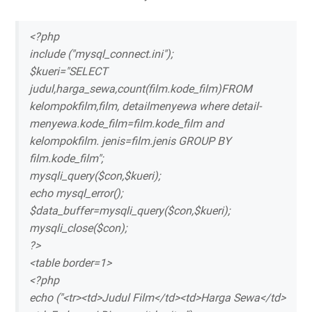
<?php
include ("mysql_connect.ini");
$kueri="SELECT
judul,harga_sewa,count(film.kode_film)FROM
kelompokfilm,film, detailmenyewa where detail-
menyewa.kode_film=film.kode_film and
kelompokfilm. jenis=film.jenis GROUP BY
film.kode_film";
mysqli_query($con,$kueri);
echo mysql_error();
$data_buffer=mysqli_query($con,$kueri);
mysqli_close($con);
?>
<table border=1>
<?php
echo ("<tr><td>Judul Film</td><td>Harga Sewa</td>