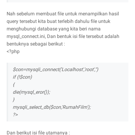
Nah sebelum membuat file untuk menampilkan hasil
query tersebut kita buat terlebih dahulu file untuk
menghubungi database yang kita beri nama
mysql_connect.ini, Dan bentuk isi file tersebut adalah
bentuknya sebagai berikut :
<?php
$con=mysqli_connect('Localhost','root',")
if (!$con)
{
die(mysql_eror());
}
mysqli_select_db($con,'RumahFilm');
?>
Dan berikut isi file utamanya :