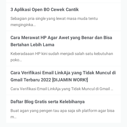
3 Aplikasi Open BO Cewek Cantik
Sebagian pria single yang lewat masa muda tentu
menginginka…
Cara Merawat HP Agar Awet yang Benar dan Bisa
Bertahan Lebih Lama
Keberadaaan HP kini sudah menjadi salah satu kebutuhan
poko…
Cаrа Vеrіfіkаѕі Email LіnkAjа уаng Tidak Munсul di
Gmail Terbaru 2022 [DIJAMIN WORK!]
Cаrа Vеrіfіkаѕі Email LіnkAjа уаng Tidak Munсul di Gmail …
Daftar Blog Gratis serta Kelebihanya
Buat agan yang pengen tau apa saja sih platform agar bisa
m…