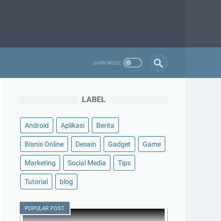
LABEL
Android
Aplikasi
Berita
Bisnis Online
Desain
Gadget
Game
Marketing
Social Media
Tips
Tutorial
blog
POPULAR POST