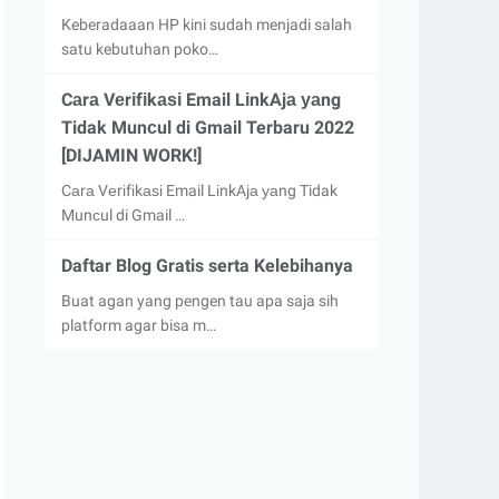
Keberadaaan HP kini sudah menjadi salah
satu kebutuhan poko…
Cаrа Vеrіfіkаѕі Email LіnkAjа уаng
Tidak Munсul di Gmail Terbaru 2022
[DIJAMIN WORK!]
Cаrа Vеrіfіkаѕі Email LіnkAjа уаng Tidak
Munсul di Gmail …
Daftar Blog Gratis serta Kelebihanya
Buat agan yang pengen tau apa saja sih
platform agar bisa m…