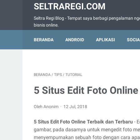
SELTRAREGI.COM
Seltra Regi Blog - Tempat saya berbagi pengalaman nge
bisnis online.
BERANDA
ANDROID
APLIKASI
SOCIA
BERANDA
/
TIPS
/
TUTORIAL
5 Situs Edit Foto Onlin
Oleh Anonim
12 Jul, 2018
5 Situs Edit Foto Online Terbaik dan Terbaru
- 
gambar, pada dasarnya untuk mengedit foto mem
menyempurnakan sebuah foto dengan cara apa