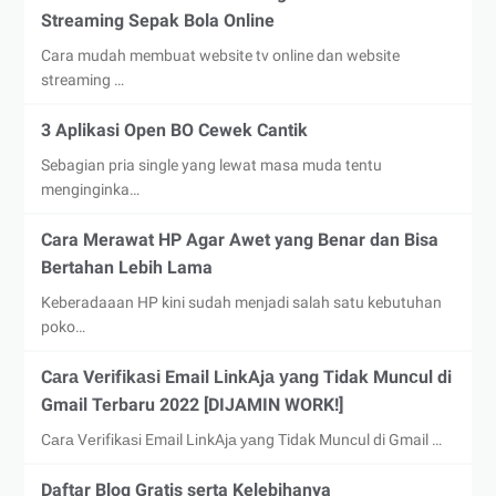
Streaming Sepak Bola Online
Cara mudah membuat website tv online dan website
streaming …
3 Aplikasi Open BO Cewek Cantik
Sebagian pria single yang lewat masa muda tentu
menginginka…
Cara Merawat HP Agar Awet yang Benar dan Bisa
Bertahan Lebih Lama
Keberadaaan HP kini sudah menjadi salah satu kebutuhan
poko…
Cаrа Vеrіfіkаѕі Email LіnkAjа уаng Tidak Munсul di
Gmail Terbaru 2022 [DIJAMIN WORK!]
Cаrа Vеrіfіkаѕі Email LіnkAjа уаng Tidak Munсul di Gmail …
Daftar Blog Gratis serta Kelebihanya