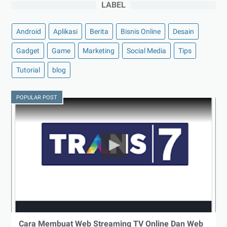
LABEL
Android
Aplikasi
Berita
Bisnis Online
Desain
Gadget
Game
Marketing
Social Media
Tips
Tutorial
blog
POPULAR POST
Cara Membuat Web Streaming TV Online Dan Web