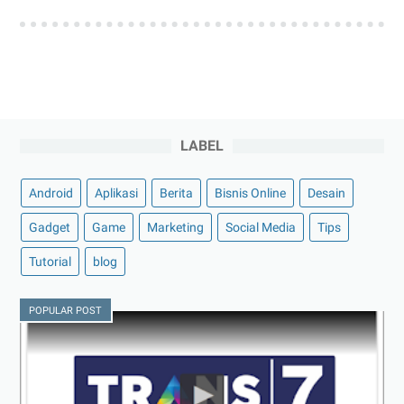
LABEL
Android
Aplikasi
Berita
Bisnis Online
Desain
Gadget
Game
Marketing
Social Media
Tips
Tutorial
blog
POPULAR POST