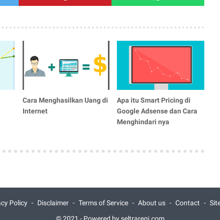
Cara Menghasilkan Uang di
Apa itu Smart Pricing di
Internet
Google Adsense dan Cara
Menghindari nya
acy Policy
Disclaimer
Terms of Service
About us
Contact
Si
© 2021 -
Powered by seltraregi.com