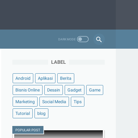
LABEL
Android
Aplikasi
Berita
Bisnis Online
Desain
Gadget
Game
Marketing
Social Media
Tips
Tutorial
blog
POPULAR POST