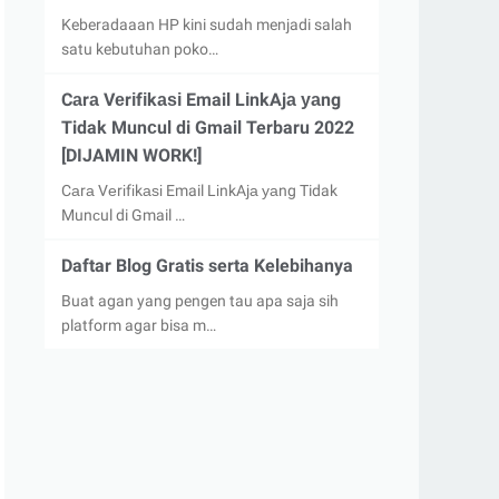
Keberadaaan HP kini sudah menjadi salah
satu kebutuhan poko…
Cаrа Vеrіfіkаѕі Email LіnkAjа уаng
Tidak Munсul di Gmail Terbaru 2022
[DIJAMIN WORK!]
Cаrа Vеrіfіkаѕі Email LіnkAjа уаng Tidak
Munсul di Gmail …
Daftar Blog Gratis serta Kelebihanya
Buat agan yang pengen tau apa saja sih
platform agar bisa m…