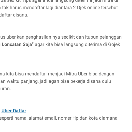
da sedikit Tips agar anda langsung diterima jadi mitra di
 tak harus mendaftar lagi diantara 2 Ojek online tersebut
daftar disana.
rus uber kan penghasilan nya sedikit dan itupun pelanggan
u Loncatan Saja
" agar kita bisa langsung diterima di Gojek
ana kita bisa mendaftar menjadi Mitra Uber bisa dengan
 waktu panjang, jadi agan bisa bekerja disana dulu
guran.
:
Uber Daftar
a, seperti nama, alamat email, nomer Hp dan kota diamana