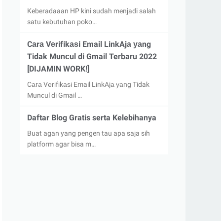
Keberadaaan HP kini sudah menjadi salah
satu kebutuhan poko…
Cаrа Vеrіfіkаѕі Email LіnkAjа уаng
Tidak Munсul di Gmail Terbaru 2022
[DIJAMIN WORK!]
Cаrа Vеrіfіkаѕі Email LіnkAjа уаng Tidak
Munсul di Gmail …
Daftar Blog Gratis serta Kelebihanya
Buat agan yang pengen tau apa saja sih
platform agar bisa m…