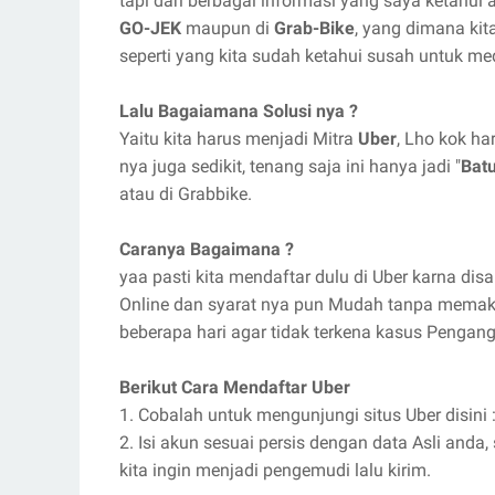
tapi dari berbagai informasi yang saya ketahui a
GO-JEK
maupun di
Grab-Bike
, yang dimana kita
seperti yang kita sudah ketahui susah untuk me
Lalu Bagaiamana Solusi nya ?
Yaitu kita harus menjadi Mitra
Uber
, Lho kok ha
nya juga sedikit, tenang saja ini hanya jadi "
Bat
atau di Grabbike.
Caranya Bagaimana ?
yaa pasti kita mendaftar dulu di Uber karna dis
Online dan syarat nya pun Mudah tanpa memakan
beberapa hari agar tidak terkena kasus Pengan
Berikut Cara Mendaftar Uber
1. Cobalah untuk mengunjungi situs Uber disini 
2. Isi akun sesuai persis dengan data Asli and
kita ingin menjadi pengemudi lalu kirim.