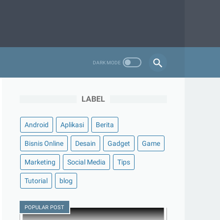
LABEL
Android
Aplikasi
Berita
Bisnis Online
Desain
Gadget
Game
Marketing
Social Media
Tips
Tutorial
blog
POPULAR POST