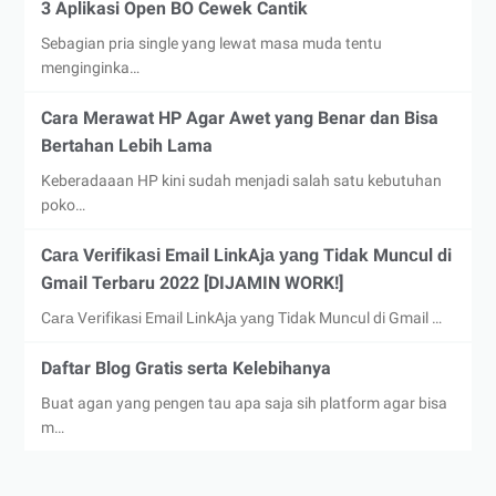
3 Aplikasi Open BO Cewek Cantik
Sebagian pria single yang lewat masa muda tentu
menginginka…
Cara Merawat HP Agar Awet yang Benar dan Bisa
Bertahan Lebih Lama
Keberadaaan HP kini sudah menjadi salah satu kebutuhan
poko…
Cаrа Vеrіfіkаѕі Email LіnkAjа уаng Tidak Munсul di
Gmail Terbaru 2022 [DIJAMIN WORK!]
Cаrа Vеrіfіkаѕі Email LіnkAjа уаng Tidak Munсul di Gmail …
Daftar Blog Gratis serta Kelebihanya
Buat agan yang pengen tau apa saja sih platform agar bisa
m…