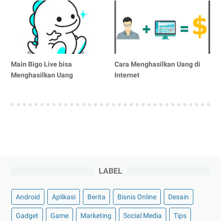
Main Bigo Live bisa
Cara Menghasilkan Uang di
Menghasilkan Uang
Internet
LABEL
Android
Aplikasi
Berita
Bisnis Online
Desain
Gadget
Game
Marketing
Social Media
Tips