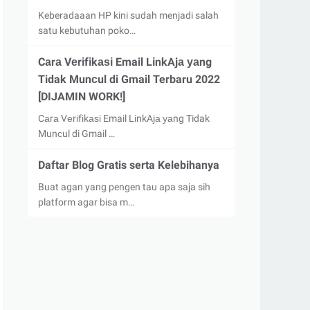
Keberadaaan HP kini sudah menjadi salah
satu kebutuhan poko…
Cаrа Vеrіfіkаѕі Email LіnkAjа уаng
Tidak Munсul di Gmail Terbaru 2022
[DIJAMIN WORK!]
Cаrа Vеrіfіkаѕі Email LіnkAjа уаng Tidak
Munсul di Gmail …
Daftar Blog Gratis serta Kelebihanya
Buat agan yang pengen tau apa saja sih
platform agar bisa m…