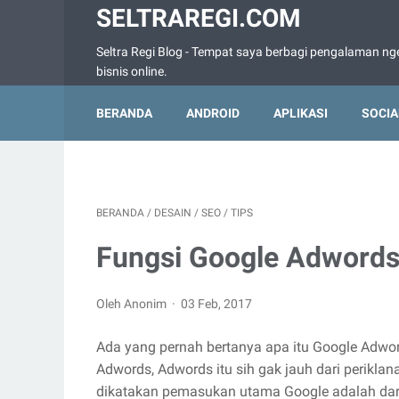
SELTRAREGI.COM
Seltra Regi Blog - Tempat saya berbagi pengalaman nge
bisnis online.
BERANDA
ANDROID
APLIKASI
SOCIA
BERANDA
/
DESAIN
/
SEO
/
TIPS
Fungsi Google Adwords
Oleh Anonim
03 Feb, 2017
Ada yang pernah bertanya apa itu Google Adwor
Adwords, Adwords itu sih gak jauh dari perikl
dikatakan pemasukan utama Google adalah dar