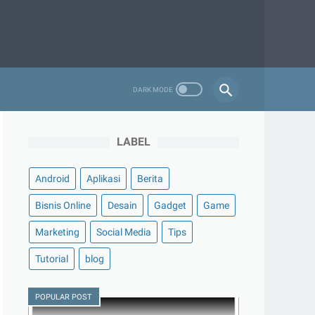
LABEL
Android
Aplikasi
Berita
Bisnis Online
Desain
Gadget
Game
Marketing
Social Media
Tips
Tutorial
blog
POPULAR POST