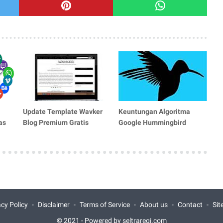
Update Template Wavker
Keuntungan Algoritma
as
Blog Premium Gratis
Google Hummingbird
acy Policy
Disclaimer
Terms of Service
About us
Contact
Si
© 2021 -
Powered by seltraregi.com